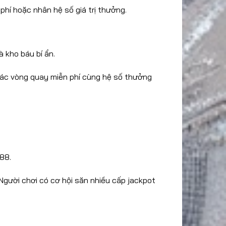
phí hoặc nhân hệ số giá trị thưởng.
 kho báu bí ẩn.
 Các vòng quay miễn phí cùng hệ số thưởng
88.
Người chơi có cơ hội săn nhiều cấp jackpot