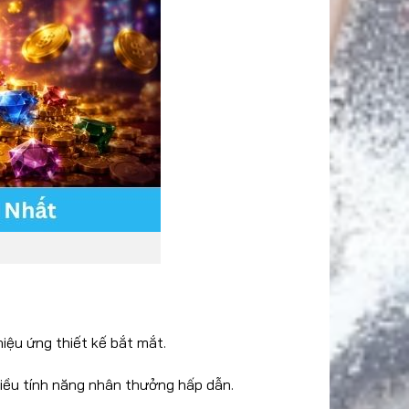
iệu ứng thiết kế bắt mắt.
hiều tính năng nhân thưởng hấp dẫn.