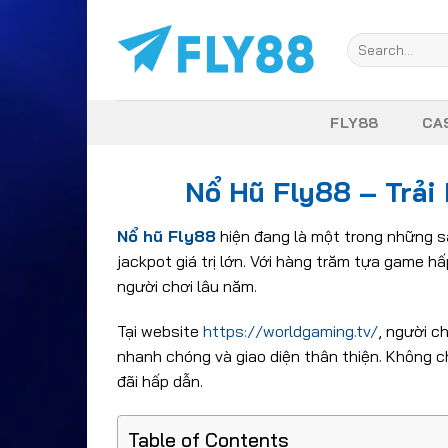
Skip
to
content
FLY88
CA
Nổ Hũ Fly88 – Trải
Nổ hũ Fly88
hiện đang là một trong những sả
jackpot giá trị lớn. Với hàng trăm tựa game h
người chơi lâu năm.
Tại website
https://worldgaming.tv/
, người c
nhanh chóng và giao diện thân thiện. Không ch
đãi hấp dẫn.
Table of Contents