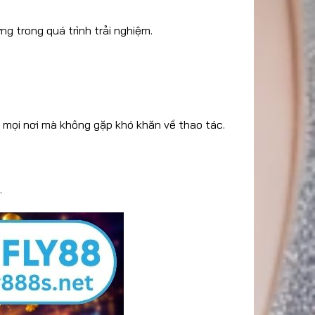
g trong quá trình trải nghiệm.
c mọi nơi mà không gặp khó khăn về thao tác.
.