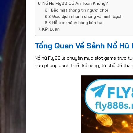
Nổ Hũ Fly88 Có An Toàn Không?
Bảo mật thông tin người chơi
Giao dịch nhanh chóng và minh bạch
Hỗ trợ khách hàng liên tục
Kết Luận
Tổng Quan Về Sảnh Nổ Hũ 
Nổ hũ Fly88 là chuyên mục slot game trực tuyế
hữu phong cách thiết kế riêng, từ chủ đề thầ