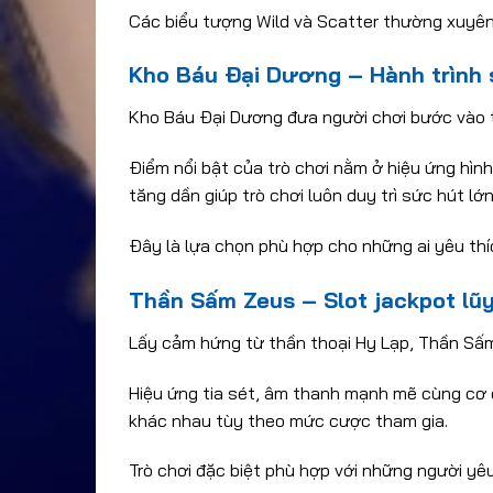
Các biểu tượng Wild và Scatter thường xuyên 
Kho Báu Đại Dương – Hành trình 
Kho Báu Đại Dương đưa người chơi bước vào thế
Điểm nổi bật của trò chơi nằm ở hiệu ứng hìn
tăng dần giúp trò chơi luôn duy trì sức hút lớn
Đây là lựa chọn phù hợp cho những ai yêu th
Thần Sấm Zeus – Slot jackpot lũy
Lấy cảm hứng từ thần thoại Hy Lạp, Thần Sấm
Hiệu ứng tia sét, âm thanh mạnh mẽ cùng cơ ch
khác nhau tùy theo mức cược tham gia.
Trò chơi đặc biệt phù hợp với những người yêu