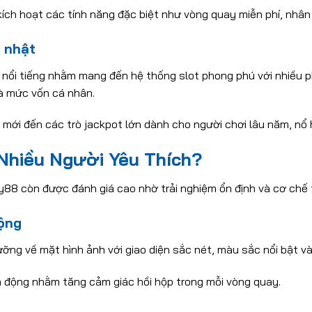
 kích hoạt các tính năng đặc biệt như vòng quay miễn phí, nhâ
 nhật
nổi tiếng nhằm mang đến hệ thống slot phong phú với nhiều p
và mức vốn cá nhân.
 mới đến các trò jackpot lớn dành cho người chơi lâu năm, nổ
Nhiều Người Yêu Thích?
Fly88 còn được đánh giá cao nhờ trải nghiệm ổn định và cơ chế
ộng
lưỡng về mặt hình ảnh với giao diện sắc nét, màu sắc nổi bật
 động nhằm tăng cảm giác hồi hộp trong mỗi vòng quay.